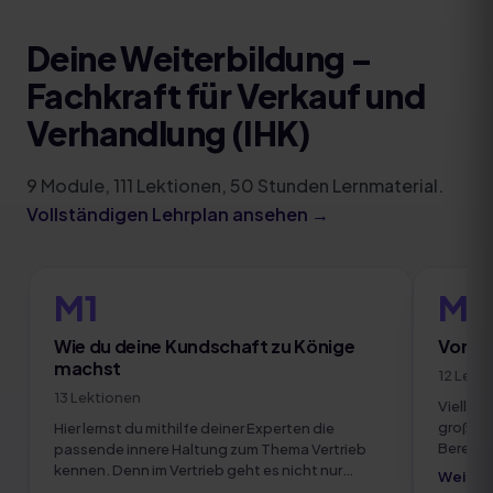
Deine Weiterbildung
–
Fachkraft für Verkauf und
Verhandlung (IHK)
9
Module
,
111
Lektionen,
50
Stunden Lernmaterial.
Vollständigen Lehrplan ansehen →
M1
M2
Wie du deine Kundschaft zu Könige
Von d
machst
12
Lekt
13
Lektionen
Vielleic
großer 
Hier lernst du mithilfe deiner Experten die
Bereich
passende innere Haltung zum Thema Vertrieb
sehr eff
kennen. Denn im Vertrieb geht es nicht nur
Weiter
wecken 
darum ein Produkt wirkungsvoll zu präsentieren.