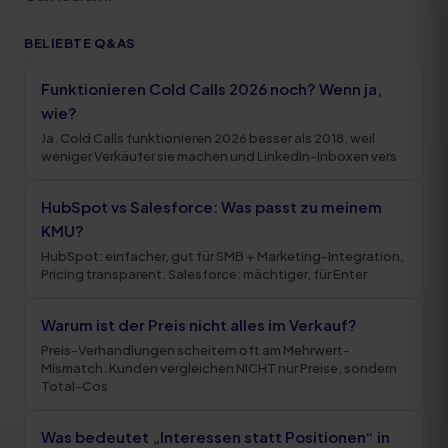
BELIEBTE Q&AS
Funktionieren Cold Calls 2026 noch? Wenn ja,
wie?
Ja. Cold Calls funktionieren 2026 besser als 2018, weil
weniger Verkäufer sie machen und LinkedIn-Inboxen vers
HubSpot vs Salesforce: Was passt zu meinem
KMU?
HubSpot: einfacher, gut für SMB + Marketing-Integration,
Pricing transparent. Salesforce: mächtiger, für Enter
Warum ist der Preis nicht alles im Verkauf?
Preis-Verhandlungen scheitern oft am Mehrwert-
Mismatch. Kunden vergleichen NICHT nur Preise, sondern
Total-Cos
Was bedeutet „Interessen statt Positionen“ in