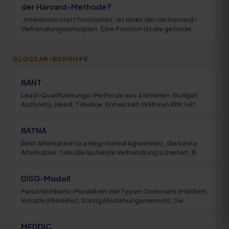
der Harvard-Methode?
„Interessen statt Positionen“ ist eines der vier Harvard-
Verhandlungsprinzipien. Eine Position ist die geforde
GLOSSAR-BEGRIFFE
BANT
Lead-Qualifizierungs-Methode aus 4 Kriterien: Budget,
Authority, Need, Timeline. Entwickelt 1958 von IBM. Hilf
BATNA
Best Alternative to a Negotiated Agreement, die beste
Alternative, falls die laufende Verhandlung scheitert. B
DISG-Modell
Persönlichkeits-Modell mit vier Typen: Dominant (Macher),
Initiativ (Mitreißer), Stetig (Beziehungsmensch), Ge
MEDDIC