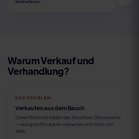
Weiterlesen
und zeig
Deine Kundschaft legt auch Wert auf eine
"Aufsch
hilfreiche Partnerschaft und eine wirksame
wir aus
Beratung bei Problemen. Wir zeigen dir schon im
passend
ersten Modul Schritte, die dir dabei helfen,
Erfolge
deine eigene Vertriebsstrategie zu erarbeiten.
Warum
Verkauf und
Verhandlung
?
DAS PROBLEM
Verkaufen aus dem Bauch
Ohne Methode bleibt der Abschluss Glückssache
— und gute Produkte verkaufen sich nicht von
allein.