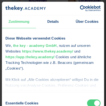
Brummer
Grießmann
VERTRIEBSLEITER
MODERATION
UND SALES
Profil
DIRECTOR
ansehen →
Zustimmung
Details
Über Cookies
Profil ansehen →
Diese Webseite verwendet Cookies
Wir,
the key - academy GmbH
, nutzen auf unseren
Websites
https://www.thekey.academy/
und
https://app.thekey.academy/
Cookies und ähnliche
Tracking Technologien wie z.B. Beacons (gemeinsam
Karriere & Perspektiven
„Cookies“).
Wohin dich
Verkauf und Verhandlung
bringt – und für
Mit Klick auf „Alle Cookies akzeptieren“ willigst Du in die
wen sich der Lehrgang lohnt.
Nutzung von Analyse-Cookies, Präferenz-Cookies und
Externe-Medien-Cookies und in die dadurch erfolgende
Verarbeitung Deiner personenbezogenen Daten für die
Für wen ist der Lehrgang?
Einwilligungsauswahl
oben beschriebenen Zwecken durch uns oder Dritte, wie
Essentielle Cookies