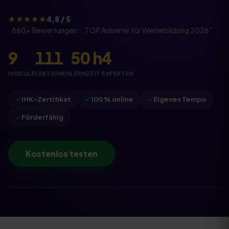
★★★★★
4,8 / 5
·
860
+ Bewertungen · „
TOP Anbieter für Weiterbildung
2026
"
9
111
50
h
4
MODULE
LEKTIONEN
LERNZEIT
EXPERTEN
IHK-Zertifikat
100 % online
Eigenes Tempo
Förderfähig
Kostenlos testen