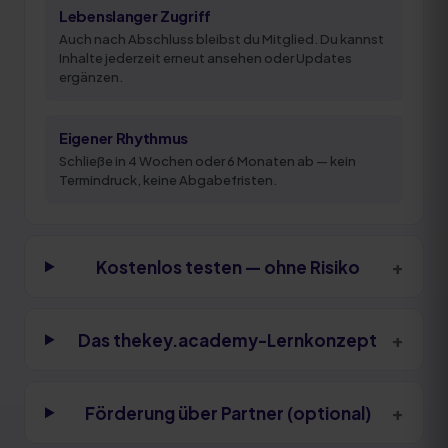
Lebenslanger Zugriff
Auch nach Abschluss bleibst du Mitglied. Du kannst
Inhalte jederzeit erneut ansehen oder Updates
ergänzen.
Eigener Rhythmus
Schließe in 4 Wochen oder 6 Monaten ab — kein
Termindruck, keine Abgabefristen.
+
Kostenlos testen — ohne Risiko
+
Das thekey.academy-Lernkonzept
+
Förderung über Partner (optional)