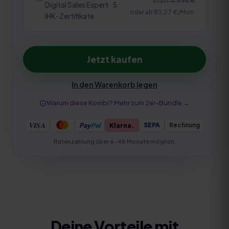
statt
4.996 €
Digital Sales Expert · 5
oder ab
83,27 €
/Mon.
IHK-Zertifikate
Jetzt kaufen
In den Warenkorb legen
Warum diese Kombi? Mehr zum
2er-Bundle
→
VISA
Pay
Pal
Klarna.
Rechnung
SEPA
Ratenzahlung über 6–48 Monate möglich.
Deine Vorteile mit