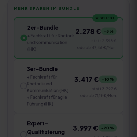
MEHR SPAREN IM BUNDLE
★ BELIEBT
2er-Bundle
2.278 €
−
5
%
+ Fachkraft für Rhetorik
statt
2.398 €
und Kommunikation
oder ab
47,46 €
/Mon.
(IHK)
3er-Bundle
+ Fachkraft für
3.417 €
−
10
%
Rhetorik und
statt
3.797 €
Kommunikation (IHK)
oder ab
71,19 €
/Mon.
+ Fachkraft für agile
Führung (IHK)
Expert-
3.997 €
−
20
%
Qualifizierung