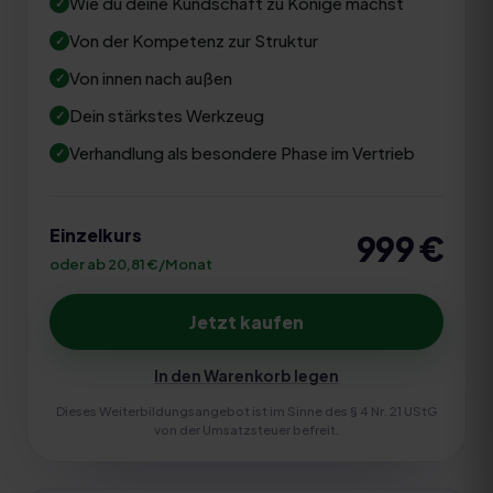
Wie du deine Kundschaft zu Könige machst
Von der Kompetenz zur Struktur
Von innen nach außen
Dein stärkstes Werkzeug
Verhandlung als besondere Phase im Vertrieb
Einzelkurs
999
€
oder ab 20,81 €/Monat
Jetzt kaufen
In den Warenkorb legen
Dieses Weiterbildungsangebot ist im Sinne des § 4 Nr. 21 UStG
von der Umsatzsteuer befreit.