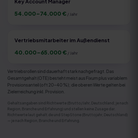
Key Account Manager
54.000
–
74.000
€
/ Jahr
Vertriebsmitarbeiter im Außendienst
40.000
–
65.000
€
/ Jahr
Vertriebsrollen sind dauerhaft stark nachgefragt. Das
Gesamtgehalt (OTE) besteht meist aus Fixum plus variablem
Provisionsanteil (oft 20–40 %); die oberen Werte gelten bei
Zielerreichung inkl. Provision.
Gehaltsangaben sind Richtwerte (Brutto/Jahr, Deutschland; je nach
Region, Branche und Erfahrung) und stellen keine Zusage dar.
Richtwerte laut gehalt.de und StepStone (Bruttojahr, Deutschland)
— je nach Region, Branche und Erfahrung
.