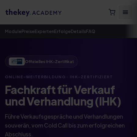
Module
Preise
Experten
Erfolge
Details
FAQ
Offizielles IHK-Zertifikat
ONLINE-WEITERBILDUNG · IHK-ZERTIFIZIERT
Fachkraft für Verkauf
und Verhandlung (IHK)
Führe Verkaufsgespräche und Verhandlungen
souverän, vom Cold Call bis zum erfolgreichen
Abschluss.