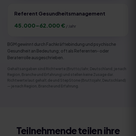
Referent Gesundheitsmanagement
45.000
–
62.000
€
/ Jahr
BGM gewinnt durch Fachkräftebindung und psychische
Gesundheit an Bedeutung; oft als Referenten- oder
Beraterrolle ausgeschrieben.
Gehaltsangaben sind Richtwerte (Brutto/Jahr, Deutschland; je nach
Region, Branche und Erfahrung) und stellen keine Zusage dar.
Richtwerte laut gehalt.de und StepStone (Bruttojahr, Deutschland)
— je nach Region, Branche und Erfahrung
.
Teilnehmende teilen ihre