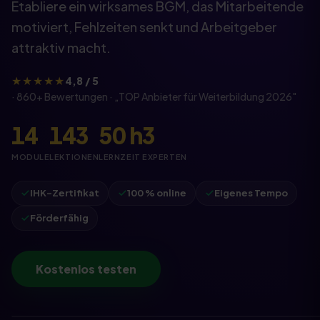
Etabliere ein wirksames BGM, das Mitarbeitende
motiviert, Fehlzeiten senkt und Arbeitgeber
attraktiv macht.
★★★★★
4,8 / 5
·
860
+ Bewertungen · „
TOP Anbieter für Weiterbildung
2026
"
14
143
50
h
3
MODULE
LEKTIONEN
LERNZEIT
EXPERTEN
IHK-Zertifikat
100 % online
Eigenes Tempo
Förderfähig
Kostenlos testen