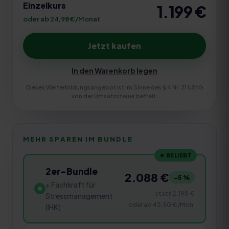
Einzelkurs
1.199
€
oder ab 24,98 €/Monat
Jetzt kaufen
In den Warenkorb legen
Dieses Weiterbildungsangebot ist im Sinne des § 4 Nr. 21 UStG
von der Umsatzsteuer befreit.
MEHR SPAREN IM BUNDLE
★ BELIEBT
2er-Bundle
2.088 €
−
5
%
+ Fachkraft für
statt
2.198 €
Stressmanagement
oder ab
43,50 €
/Mon.
(IHK)