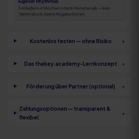
Eigener Rhythmus
Schließe in 4 Wochen oder 6 Monaten ab — kein
Termindruck, keine Abgabefristen.
+
Kostenlos testen — ohne Risiko
+
Das thekey.academy-Lernkonzept
+
Förderung über Partner (optional)
Zahlungsoptionen — transparent &
+
flexibel