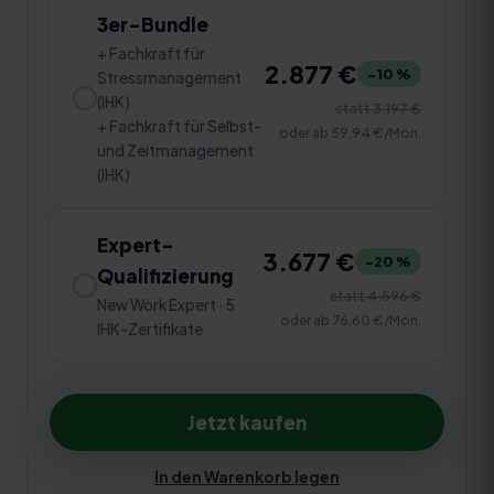
3er-Bundle
+ Fachkraft für
2.877 €
−
10
%
Stressmanagement
(IHK)
statt
3.197 €
+ Fachkraft für Selbst-
oder ab
59,94 €
/Mon.
und Zeitmanagement
(IHK)
Expert-
3.677 €
−
20
%
Qualifizierung
statt
4.596 €
New Work Expert · 5
oder ab
76,60 €
/Mon.
IHK-Zertifikate
Jetzt kaufen
In den Warenkorb legen