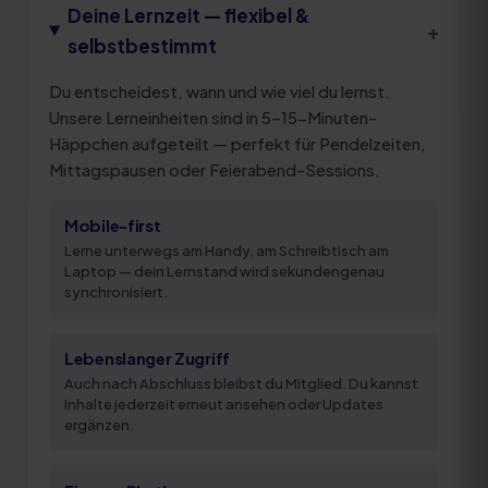
Deine Lernzeit — flexibel &
+
selbstbestimmt
Du entscheidest, wann und wie viel du lernst.
Unsere Lerneinheiten sind in 5–15-Minuten-
Häppchen aufgeteilt — perfekt für Pendelzeiten,
Mittagspausen oder Feierabend-Sessions.
Mobile-first
Lerne unterwegs am Handy, am Schreibtisch am
Laptop — dein Lernstand wird sekundengenau
synchronisiert.
Lebenslanger Zugriff
Auch nach Abschluss bleibst du Mitglied. Du kannst
Inhalte jederzeit erneut ansehen oder Updates
ergänzen.