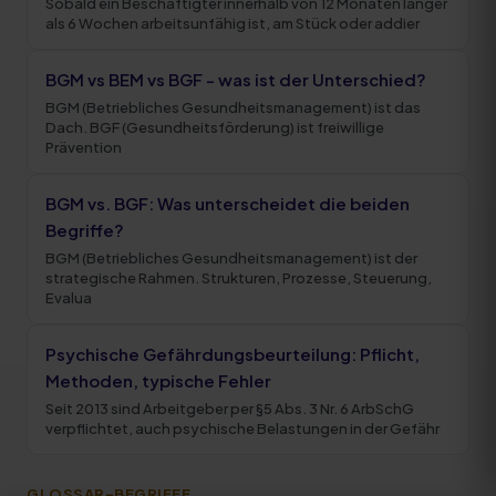
Sobald ein Beschäftigter innerhalb von 12 Monaten länger
als 6 Wochen arbeitsunfähig ist, am Stück oder addier
BGM vs BEM vs BGF - was ist der Unterschied?
BGM (Betriebliches Gesundheitsmanagement) ist das
Dach. BGF (Gesundheitsförderung) ist freiwillige
Prävention
BGM vs. BGF: Was unterscheidet die beiden
Begriffe?
BGM (Betriebliches Gesundheitsmanagement) ist der
strategische Rahmen. Strukturen, Prozesse, Steuerung,
Evalua
Psychische Gefährdungsbeurteilung: Pflicht,
Methoden, typische Fehler
Seit 2013 sind Arbeitgeber per §5 Abs. 3 Nr. 6 ArbSchG
verpflichtet, auch psychische Belastungen in der Gefähr
GLOSSAR-BEGRIFFE