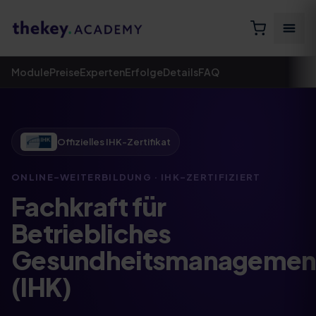
Module
Preise
Experten
Erfolge
Details
FAQ
Offizielles IHK-Zertifikat
ONLINE-WEITERBILDUNG · IHK-ZERTIFIZIERT
Fachkraft für
Betriebliches
Gesundheitsmanagemen
(IHK)