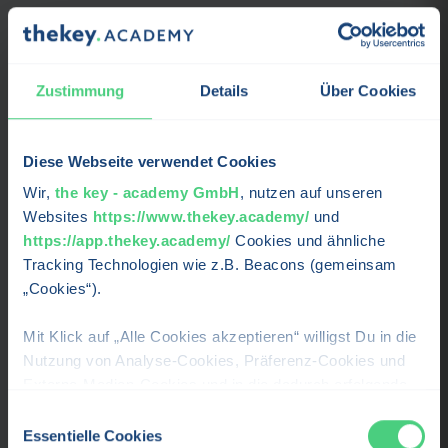
Alexander Bunje
BGM-BERATER, GRÜNDER &
GESCHÄFTSFÜHRER
Zustimmung
Details
Über Cookies
Profil ansehen →
Diese Webseite verwendet Cookies
Wir,
the key - academy GmbH
, nutzen auf unseren
Marco Hauschild
Websites
https://www.thekey.academy/
und
DIPLOM-BETRIEBSWIRT, GRÜNDER &
https://app.thekey.academy/
Cookies und ähnliche
GESCHÄFTSFÜHRER
Tracking Technologien wie z.B. Beacons (gemeinsam
Profil ansehen →
„Cookies“).
Mit Klick auf „Alle Cookies akzeptieren“ willigst Du in die
Nutzung von Analyse-Cookies, Präferenz-Cookies und
Andrea Grießmann
Externe-Medien-Cookies und in die dadurch erfolgende
MODERATION
Verarbeitung Deiner personenbezogenen Daten für die
Einwilligungsauswahl
oben beschriebenen Zwecken durch uns oder Dritte, wie
Essentielle Cookies
Profil ansehen →