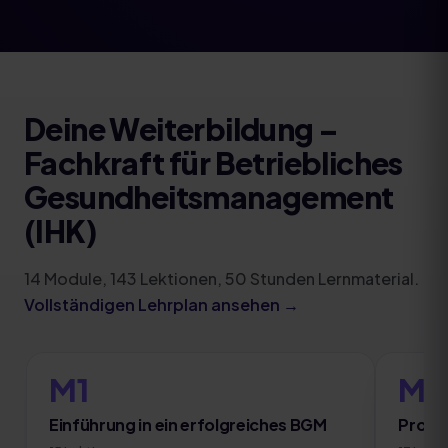
Deine Weiterbildung
–
Fachkraft für Betriebliches
Gesundheitsmanagement
(IHK)
14
Module
,
143
Lektionen,
50
Stunden Lernmaterial.
Vollständigen Lehrplan ansehen →
M1
M2
Einführung in ein erfolgreiches BGM
Proje