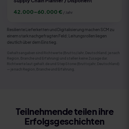
Supply Chain Planner / Disponent
42.000
–
60.000
€
/ Jahr
Resiliente Lieferketten und Digitalisierung machen SCM zu
einem stark nachgefragten Feld; Leitungsrollen liegen
deutlich über dem Einstieg.
Gehaltsangaben sind Richtwerte (Brutto/Jahr, Deutschland; je nach
Region, Branche und Erfahrung) und stellen keine Zusage dar.
Richtwerte laut gehalt.de und StepStone (Bruttojahr, Deutschland)
— je nach Region, Branche und Erfahrung
.
Teilnehmende teilen ihre
Erfolgsgeschichten