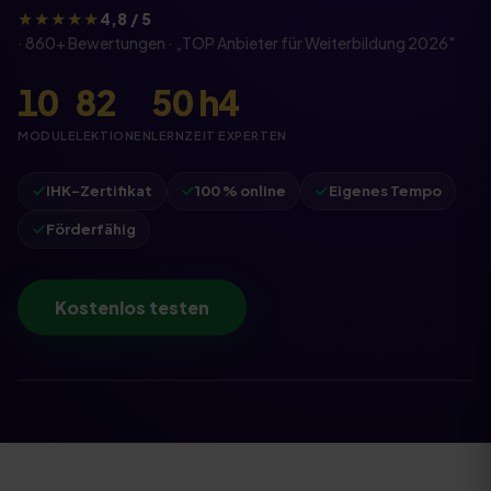
★★★★★
4,8 / 5
·
860
+ Bewertungen · „
TOP Anbieter für Weiterbildung
2026
"
10
82
50
h
4
MODULE
LEKTIONEN
LERNZEIT
EXPERTEN
IHK-Zertifikat
100 % online
Eigenes Tempo
Förderfähig
Kostenlos testen