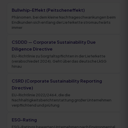
Bullwhip-Effekt (Peitscheneffekt)
Phänomen, bei dem kleine Nachfrageschwankungen beim
Endkunden sich entlang der Lieferkette stromaufwärts
immer
CSDDD — Corporate Sustainability Due
Diligence Directive
EU-Richtlinie zu Sorgfaltspflichten in der Lieferkette
(verabschiedet 2024). Geht über das deutsche LkSG
hinau
CSRD (Corporate Sustainability Reporting
Directive)
EU-Richtlinie 2022/2464, die die
Nachhaltigkeitsberichterstattung großer Unternehmen
verpflichtend und prüfung
ESG-Rating
ESG-Ratings bewerten Unternehmen nach Environmental