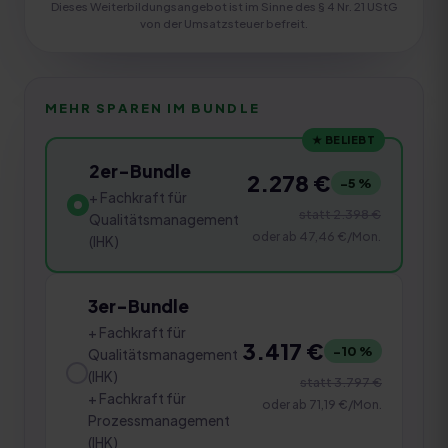
Dieses Weiterbildungsangebot ist im Sinne des § 4 Nr. 21 UStG
von der Umsatzsteuer befreit.
MEHR SPAREN IM BUNDLE
★ BELIEBT
2er-Bundle
2.278 €
−
5
%
+ Fachkraft für
statt
2.398 €
Qualitätsmanagement
oder ab
47,46 €
/Mon.
(IHK)
3er-Bundle
+ Fachkraft für
3.417 €
−
10
%
Qualitätsmanagement
(IHK)
statt
3.797 €
+ Fachkraft für
oder ab
71,19 €
/Mon.
Prozessmanagement
(IHK)