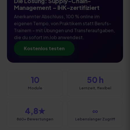
Die Lösung:
Supply-Chain-
Management
– IHK-zertifiziert
Anerkannter Abschluss, 100 % online im
eigenen Tempo, von Praktikern statt Berufs-
Trainern – mit Übungen und Transferaufgaben,
die du sofort im Job anwendest.
Kostenlos testen
10
50 h
Module
Lernzeit, flexibel
4,8★
∞
860+ Bewertungen
Lebenslanger Zugriff