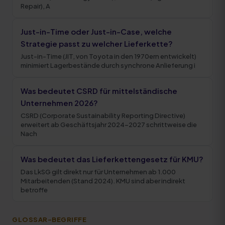
Repair), A
Just-in-Time oder Just-in-Case, welche
Strategie passt zu welcher Lieferkette?
Just-in-Time (JIT, von Toyota in den 1970ern entwickelt)
minimiert Lagerbestände durch synchrone Anlieferung i
Was bedeutet CSRD für mittelständische
Unternehmen 2026?
CSRD (Corporate Sustainability Reporting Directive)
erweitert ab Geschäftsjahr 2024-2027 schrittweise die
Nach
Was bedeutet das Lieferkettengesetz für KMU?
Das LkSG gilt direkt nur für Unternehmen ab 1.000
Mitarbeitenden (Stand 2024). KMU sind aber indirekt
betroffe
GLOSSAR-BEGRIFFE