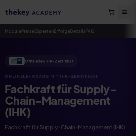
Module
Preise
Experten
Erfolge
Details
FAQ
Offizielles IHK-Zertifikat
ONLINELEHRGANG MIT IHK-ZERTIFIKAT​
Fachkraft für Supply-
Chain-Management
(IHK)
Fachkraft für Supply-Chain-Management (IHK)