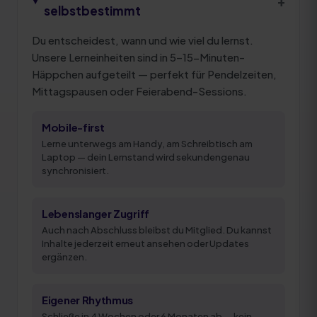
+
selbstbestimmt
Du entscheidest, wann und wie viel du lernst.
Unsere Lerneinheiten sind in 5–15-Minuten-
Häppchen aufgeteilt — perfekt für Pendelzeiten,
Mittagspausen oder Feierabend-Sessions.
Mobile-first
Lerne unterwegs am Handy, am Schreibtisch am
Laptop — dein Lernstand wird sekundengenau
synchronisiert.
Lebenslanger Zugriff
Auch nach Abschluss bleibst du Mitglied. Du kannst
Inhalte jederzeit erneut ansehen oder Updates
ergänzen.
Eigener Rhythmus
Schließe in 4 Wochen oder 6 Monaten ab — kein