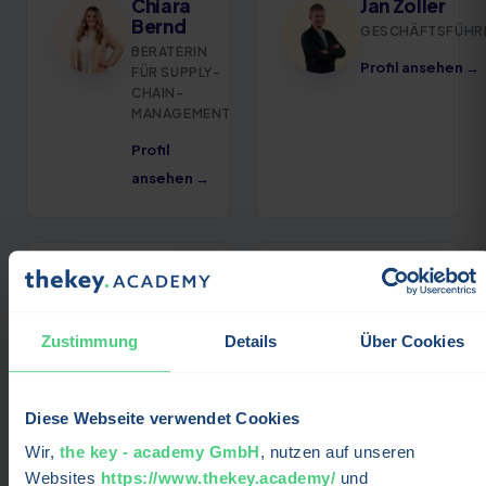
Chiara
Jan Zöller
Bernd
GESCHÄFTSFÜHR
BERATERIN
Profil ansehen →
FÜR SUPPLY-
CHAIN-
MANAGEMENT
Profil
ansehen →
Marvin
Andrea
Schmitt
Grießmann
BERATER FÜR
MODERATION
Zustimmung
Details
Über Cookies
SUPPLY-
Profil
CHAIN-
MANAGEMENT
ansehen →
Diese Webseite verwendet Cookies
Profil
ansehen →
Wir,
the key - academy GmbH
, nutzen auf unseren
Websites
https://www.thekey.academy/
und