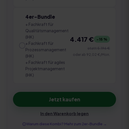
4er-Bundle
+ Fachkraft für
Qualitätsmanagement
(IHK)
4.417 €
−
15
%
+ Fachkraft für
statt
5.196 €
Prozessmanagement
oder ab
92,02 €
/Mon.
(IHK)
+ Fachkraft für agiles
Projektmanagement
(IHK)
Jetzt kaufen
In den Warenkorb legen
Warum diese Kombi? Mehr zum
2er-Bundle
→