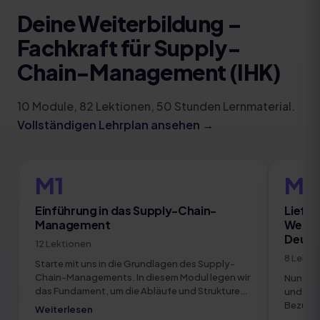
Deine Weiterbildung
–
Fachkraft für Supply-
Chain-Management (IHK)
10
Module
,
82
Lektionen,
50
Stunden Lernmaterial.
Vollständigen Lehrplan ansehen →
M1
M2
Einführung in das Supply-Chain-
Liefer
Management
Werts
Deuts
12
Lektionen
8
Lekti
Starte mit uns in die Grundlagen des Supply-
Chain-Managements. In diesem Modul legen wir
Nun wer
das Fundament, um die Abläufe und Strukturen
und Asp
hinter globalen Lieferketten zu verstehen. Du
Bezug a
Weiterlesen
lernst die ersten Schritte, wie Unternehmen
Lieferk