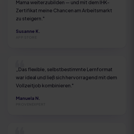
Mama weiterzubilden — und mit dem IHK-
Zertifikat meine Chancen am Arbeitsmarkt
zu steigern.
"
Susanne K.
APP STORE
„
Das flexible, selbstbestimmte Lernformat
war ideal und ließ sich hervorragend mit dem
Vollzeitjob kombinieren.
"
Manuela N.
PROVENEXPERT