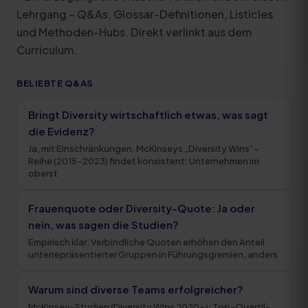
Lehrgang – Q&As, Glossar-Definitionen, Listicles
und Methoden-Hubs. Direkt verlinkt aus dem
Curriculum.
BELIEBTE Q&AS
Bringt Diversity wirtschaftlich etwas, was sagt
die Evidenz?
Ja, mit Einschränkungen. McKinseys „Diversity Wins“-
Reihe (2015–2023) findet konsistent: Unternehmen im
oberst
Frauenquote oder Diversity-Quote: Ja oder
nein, was sagen die Studien?
Empirisch klar: Verbindliche Quoten erhöhen den Anteil
unterrepräsentierter Gruppen in Führungsgremien, anders
Warum sind diverse Teams erfolgreicher?
McKinsey-Studien (Diversity Wins 2020+): Top-Quartil-