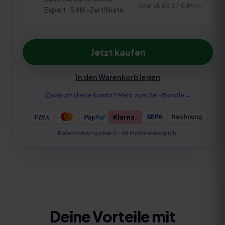
oder ab
83,27 €
/Mon.
Expert · 5 IHK-Zertifikate
Jetzt kaufen
In den Warenkorb legen
Warum diese Kombi? Mehr zum
2er-Bundle
→
VISA
Pay
Pal
Klarna.
Rechnung
SEPA
Ratenzahlung über 6–48 Monate möglich.
Deine Vorteile mit