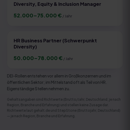
Diversity, Equity & Inclusion Manager
52.000
–
75.000
€
/ Jahr
HR Business Partner (Schwerpunkt
Diversity)
50.000
–
78.000
€
/ Jahr
DEI-Rollen entstehen vor allem in Großkonzernen und im
öffentlichen Sektor; im Mittelstand oft als Teil von HR.
Eigenständige Stellen nehmen zu.
Gehaltsangaben sind Richtwerte (Brutto/Jahr, Deutschland; je nach
Region, Branche und Erfahrung) und stellen keine Zusage dar.
Richtwerte laut gehalt.de und StepStone (Bruttojahr, Deutschland)
— je nach Region, Branche und Erfahrung
.