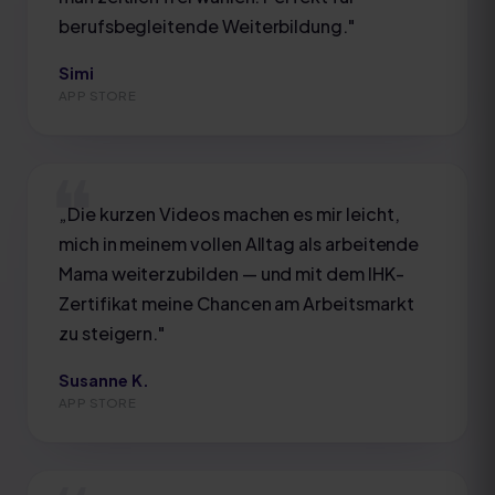
berufsbegleitende Weiterbildung.
"
Simi
APP STORE
„
Die kurzen Videos machen es mir leicht,
mich in meinem vollen Alltag als arbeitende
Mama weiterzubilden — und mit dem IHK-
Zertifikat meine Chancen am Arbeitsmarkt
zu steigern.
"
Susanne K.
APP STORE