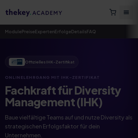
Module
Preise
Experten
Erfolge
Details
FAQ
Offizielles IHK-Zertifikat
ONLINELEHRGANG MIT IHK-ZERTIFIKAT​
Fachkraft für Diversity
Management (IHK)
Baue vielfältige Teams auf und nutze Diversity als
strategischen Erfolgsfaktor für dein
Unternehmen.