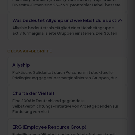
Diversity-Firmen sind 25-36 % profitabler. Hebel: bessere
Was bedeutet Allyship und wie lebst du es aktiv?
Allyship bedeutet: als Mitglied einer Mehrheitsgruppe
aktiv für marginalisierte Gruppen einstehen. Drei Stufen
GLOSSAR-BEGRIFFE
Allyship
Praktische Solidarität durch Personen mit struktureller
Privilegierung gegenüber marginalisierten Gruppen, dur
Charta der Vielfalt
Eine 2006 in Deutschland gegründete
Selbstverpflichtungs-Initiative von Arbeitgebenden zur
Förderung von Vielf
ERG (Employee Resource Group)
Freiwillige, von Mitarbeitenden geführte Netzwerke mit