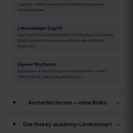
Laptop — dein Lernstand wird sekundengenau
synchronisiert.
Lebenslanger Zugriff
Auch nach Abschluss bleibst du Mitglied. Du kannst
Inhalte jederzeit erneut ansehen oder Updates
ergänzen.
Eigener Rhythmus
Schließe in 4 Wochen oder 6 Monaten ab — kein
Termindruck, keine Abgabefristen.
+
Kostenlos testen — ohne Risiko
+
Das thekey.academy-Lernkonzept