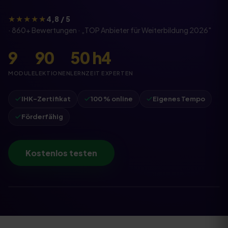
★★★★★
4,8 / 5
·
860
+ Bewertungen · „
TOP Anbieter für Weiterbildung
2026
"
9
90
50
h
4
MODULE
LEKTIONEN
LERNZEIT
EXPERTEN
IHK-Zertifikat
100 % online
Eigenes Tempo
Förderfähig
Kostenlos testen