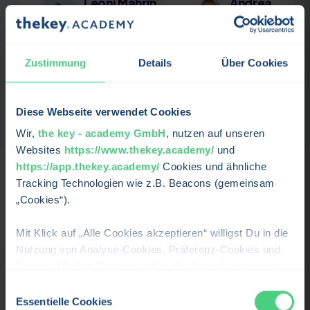
Leoni Mahrin
Andrea
Grießmann
COACHIN FÜR
DIVERSITÄTSORIENTIERTE…
MODERATION
Profil ansehen →
Profil
Zustimmung
Details
Über Cookies
ansehen →
Diese Webseite verwendet Cookies
Wir,
the key - academy GmbH
, nutzen auf unseren
Websites
https://www.thekey.academy/
und
https://app.thekey.academy/
Cookies und ähnliche
Tracking Technologien wie z.B. Beacons (gemeinsam
Karriere & Perspektiven
„Cookies“).
Mit Klick auf „Alle Cookies akzeptieren“ willigst Du in die
Wohin dich
Diversity Management
bringt – und für
Nutzung von Analyse-Cookies, Präferenz-Cookies und
wen sich der Lehrgang lohnt.
Externe-Medien-Cookies und in die dadurch erfolgende
Verarbeitung Deiner personenbezogenen Daten für die
Einwilligungsauswahl
Für wen ist der Lehrgang?
oben beschriebenen Zwecken durch uns oder Dritte, wie
Essentielle Cookies