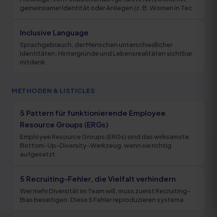
gemeinsamer Identität oder Anliegen (z. B. Women in Tec
Inclusive Language
Sprachgebrauch, der Menschen unterschiedlicher
Identitäten, Hintergründe und Lebensrealitäten sichtbar
mitdenk
METHODEN & LISTICLES
5 Pattern für funktionierende Employee
Resource Groups (ERGs)
Employee Resource Groups (ERGs) sind das wirksamste
Bottom-Up-Diversity-Werkzeug, wenn sie richtig
aufgesetzt
5 Recruiting-Fehler, die Vielfalt verhindern
Wer mehr Diversität im Team will, muss zuerst Recruiting-
Bias beseitigen. Diese 5 Fehler reproduzieren systema