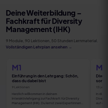
Deine Weiterbildung
–
Fachkraft für Diversity
Management (IHK)
9
Module
,
90
Lektionen,
50
Stunden Lernmaterial.
Vollständigen Lehrplan ansehen →
M1
M2
Einführung in den Lehrgang: Schön,
Divers
dass du dabei bist
sonde
9
Lektionen
13
Lekt
Herzlich willkommen in deinem
In diese
Interaktivlehrgang zur Fachkraft für Diversity
Diversi
Management (IHK). Du lernst zwei Expertinnen
auf den
und einen Experten kennen, die dich durch die
Hinterg