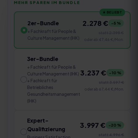
MEHR SPAREN IM BUNDLE
★ BELIEBT
2.278 €
2er-Bundle
−
5
%
+ Fachkraft für People &
statt
2.398 €
Culture Management (IHK)
oder ab
47,46 €
/Mon.
3er-Bundle
+ Fachkraft für People &
3.237 €
−
10
%
Culture Management (IHK)
+ Fachkraft für
statt
3.597 €
Betriebliches
oder ab
67,44 €
/Mon.
Gesundheitsmanagement
(IHK)
Expert-
3.997 €
−
20
%
Qualifizierung
statt
4.996 €
Business Satisfaction