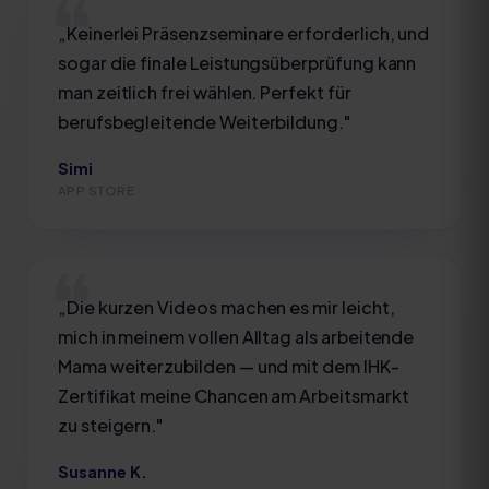
„
Keinerlei Präsenzseminare erforderlich, und
sogar die finale Leistungsüberprüfung kann
man zeitlich frei wählen. Perfekt für
berufsbegleitende Weiterbildung.
"
Simi
APP STORE
„
Die kurzen Videos machen es mir leicht,
mich in meinem vollen Alltag als arbeitende
Mama weiterzubilden — und mit dem IHK-
Zertifikat meine Chancen am Arbeitsmarkt
zu steigern.
"
Susanne K.