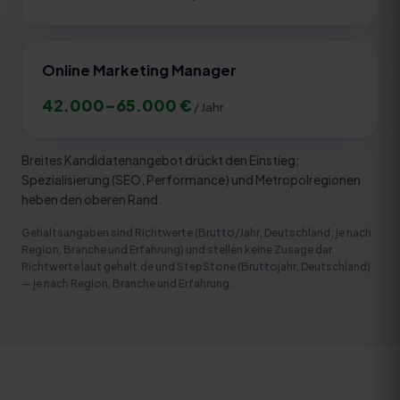
Online Marketing Manager
42.000
–
65.000
€
/ Jahr
Breites Kandidatenangebot drückt den Einstieg;
Spezialisierung (SEO, Performance) und Metropolregionen
heben den oberen Rand.
Gehaltsangaben sind Richtwerte (Brutto/Jahr, Deutschland; je nach
Region, Branche und Erfahrung) und stellen keine Zusage dar.
Richtwerte laut gehalt.de und StepStone (Bruttojahr, Deutschland)
— je nach Region, Branche und Erfahrung
.