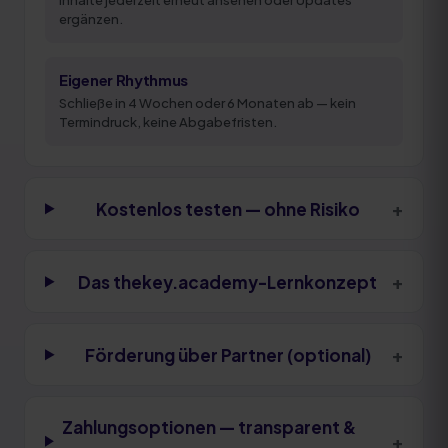
Inhalte jederzeit erneut ansehen oder Updates
ergänzen.
Eigener Rhythmus
Schließe in 4 Wochen oder 6 Monaten ab — kein
Termindruck, keine Abgabefristen.
+
Kostenlos testen — ohne Risiko
+
Das thekey.academy-Lernkonzept
+
Förderung über Partner (optional)
Zahlungsoptionen — transparent &
+