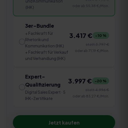
und Kommunikation
oder ab
55,38 €
/Mon.
(IHK)
3er-Bundle
+ Fachkraft für
3.417 €
−
10
%
Rhetorik und
statt
3.797 €
Kommunikation (IHK)
oder ab
71,19 €
/Mon.
+ Fachkraft für Verkauf
und Verhandlung (IHK)
Expert-
3.997 €
−
20
%
Qualifizierung
statt
4.996 €
Digital Sales Expert · 5
oder ab
83,27 €
/Mon.
IHK-Zertifikate
Jetzt kaufen