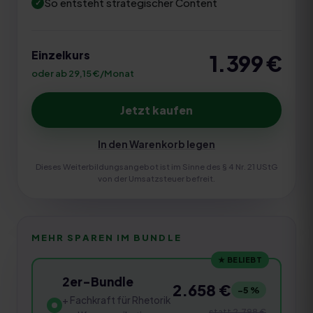
So entsteht strategischer Content
Einzelkurs
1.399
€
oder ab 29,15 €/Monat
Jetzt kaufen
In den Warenkorb legen
Dieses Weiterbildungsangebot ist im Sinne des § 4 Nr. 21 UStG
von der Umsatzsteuer befreit.
MEHR SPAREN IM BUNDLE
★ BELIEBT
2er-Bundle
2.658 €
−
5
%
+ Fachkraft für Rhetorik
statt
2.798 €