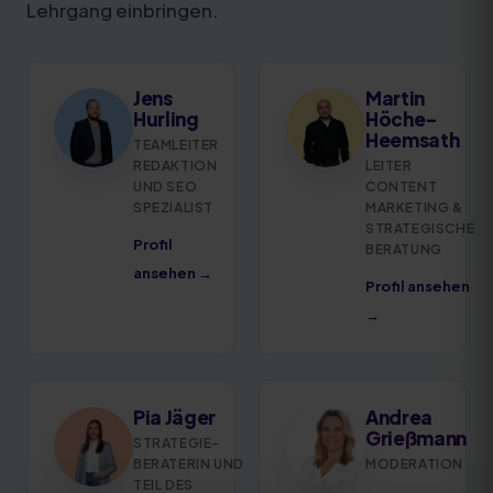
Lehrgang einbringen.
Jens
Martin
Hurling
Höche-
Heemsath
TEAMLEITER
REDAKTION
LEITER
UND SEO
CONTENT
SPEZIALIST
MARKETING &
STRATEGISCHE
Profil
BERATUNG
ansehen →
Profil ansehen
→
Pia Jäger
Andrea
Grießmann
STRATEGIE-
BERATERIN UND
MODERATION
TEIL DES