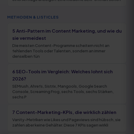
METHODEN & LISTICLES
5 Anti-Pattern im Content Marketing, und wie du
sie vermeidest
Die meisten Content-Programme scheitern nicht an
fehlenden Tools oder Talenten, sondern an immer
denselben fün
6 SEO-Tools im Vergleich: Welches lohnt sich
2026?
SEMrush, Ahrefs, Sistrix, Mangools, Google Search
Console, Screaming Frog, sechs Tools, sechs Stärken,
sechs P
7 Content-Marketing-KPIs, die wirklich zählen
Vanity-Metriken wie Likes und Pageviews sind hübsch, sie
zahlen aber keine Gehälter. Diese 7 KPIs sagen wirkli