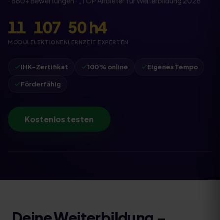
·
860
+ Bewertungen · „
TOP Anbieter für Weiterbildung
2026
"
11
107
50
h
4
MODULE
LEKTIONEN
LERNZEIT
EXPERTEN
IHK-Zertifikat
100 % online
Eigenes Tempo
Förderfähig
Kostenlos testen
Deine Weiterbildung
–