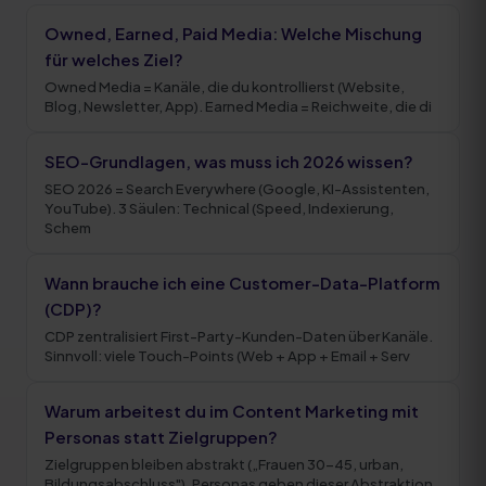
Owned, Earned, Paid Media: Welche Mischung
für welches Ziel?
Owned Media = Kanäle, die du kontrollierst (Website,
Blog, Newsletter, App). Earned Media = Reichweite, die di
SEO-Grundlagen, was muss ich 2026 wissen?
SEO 2026 = Search Everywhere (Google, KI-Assistenten,
YouTube). 3 Säulen: Technical (Speed, Indexierung,
Schem
Wann brauche ich eine Customer-Data-Platform
(CDP)?
CDP zentralisiert First-Party-Kunden-Daten über Kanäle.
Sinnvoll: viele Touch-Points (Web + App + Email + Serv
Warum arbeitest du im Content Marketing mit
Personas statt Zielgruppen?
Zielgruppen bleiben abstrakt („Frauen 30-45, urban,
Bildungsabschluss"). Personas geben dieser Abstraktion