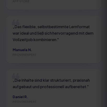
APP STORE
„
Das flexible, selbstbestimmte Lernformat
war ideal und ließ sich hervorragend mit dem
Vollzeitjob kombinieren.
"
Manuela N.
PROVENEXPERT
„
Die Inhalte sind klar strukturiert, praxisnah
aufgebaut und professionell aufbereitet.
"
Daniel R.
PROVENEXPERT