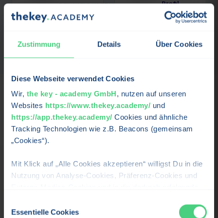
Profil
REDAKTIONSTEAMS
ansehen →
Profil ansehen →
Zustimmung
Details
Über Cookies
Diese Webseite verwendet Cookies
Wir,
the key - academy GmbH
, nutzen auf unseren
Websites
https://www.thekey.academy/
und
Karriere & Perspektiven
https://app.thekey.academy/
Cookies und ähnliche
Tracking Technologien wie z.B. Beacons (gemeinsam
Wohin dich
Content Marketing
bringt – und für wen
„Cookies“).
sich der Lehrgang lohnt.
Mit Klick auf „Alle Cookies akzeptieren“ willigst Du in die
Nutzung von Analyse-Cookies, Präferenz-Cookies und
Für wen ist der Lehrgang?
Externe-Medien-Cookies und in die dadurch erfolgende
Fach- und Führungskräfte, die diese Kompetenz
Verarbeitung Deiner personenbezogenen Daten für die
Einwilligungsauswahl
für ihre Rolle systematisch aufbauen wollen.
oben beschriebenen Zwecken durch uns oder Dritte, wie
Essentielle Cookies