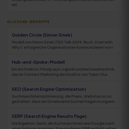
ein
GLOSSAR-BEGRIFFE
Golden Circle (Simon Sinek)
Modell von Simon Sinek (TED Talk 2009, Buch ‚Start with
Why'): erfolgreiche Organisationen kommunizieren von i
Hub-and-Spoke-Modell
Ein Architektur-Prinzip aus Logistik und Netzwerktechnik,
das im Content Marketing die Struktur von Topic Clus
SEO (Search Engine Optimization)
Suchmaschinenoptimierung, die Praxis, Websites so zu
gestalten, dass sie für relevante Suchanfragen in organis
SERP (Search Engine Results Page)
Die Ergebnis-Seite, die Suchmaschinen wie Google nach
einer Anfrage anzeigen. Eine moderne SERP enthält selten