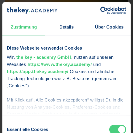
Zustimmung
Details
Über Cookies
Diese Webseite verwendet Cookies
Wir,
the key - academy GmbH
, nutzen auf unseren
Websites
https://www.thekey.academy/
und
https://app.thekey.academy/
Cookies und ähnliche
Frühjahrsmüdigkeit überwinden: Dein Neustart
Tracking Technologien wie z.B. Beacons (gemeinsam
im Frühling
„Cookies“).
Wellbeing
Zwischen Februar und April fühlen sich viele Menschen
Mit Klick auf „Alle Cookies akzeptieren“ willigst Du in die
abgeschlagen, antriebslos oder dauerhaft erschöpft –
Nutzung von Analyse-Cookies, Präferenz-Cookies und
trotz ausreichend Schlaf.
Externe-Medien-Cookies und in die dadurch erfolgende
Verarbeitung Deiner personenbezogenen Daten für die
Einwilligungsauswahl
Weiterlesen →
oben beschriebenen Zwecken durch uns oder Dritte, wie
Essentielle Cookies