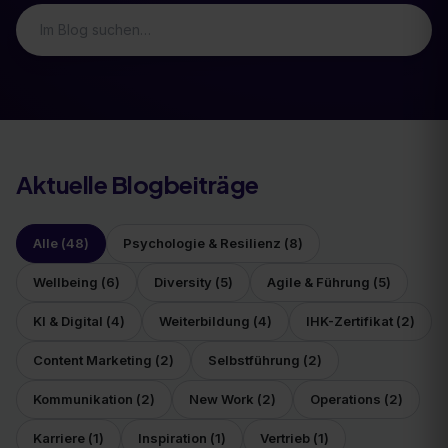
Aktuelle Blogbeiträge
Alle (
48
)
Psychologie & Resilienz
(
8
)
Wellbeing
(
6
)
Diversity
(
5
)
Agile & Führung
(
5
)
KI & Digital
(
4
)
Weiterbildung
(
4
)
IHK-Zertifikat
(
2
)
Content Marketing
(
2
)
Selbstführung
(
2
)
Kommunikation
(
2
)
New Work
(
2
)
Operations
(
2
)
Karriere
(
1
)
Inspiration
(
1
)
Vertrieb
(
1
)