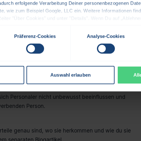
olgen haben – für Bewerbende, aber auch für dein
adurch erfolgende Verarbeitung Deiner personenbezogenen Date
e, wie zum Beispiel Google, LLC ein. Weitere Informationen find
Reiter "Über Cookies" und unter "Details". Wenn Du auf „Ablehnen
u kannst unter "Details" Deine Einwilligung jederzeit widerrufen
ng oft völlig unbemerkt. Das kann dazu führen, dass
nonymisierte Bewerbungen und Schulungen für die
Präferenz-Cookies
Analyse-Cookies
alle Bewerbenden eine faire Chance erhalten.
Bias können die Vielfalt in deinem Team und die
hen.
Auswahl erlauben
All
se auf Geschlecht, Alter und ethnische Herkunft
ich Personaler nicht unbewusst beeinflussen und
ewerbenden Person.
rteile genau sind, wo sie herkommen und wie du sie
em separaten Blogartikel.