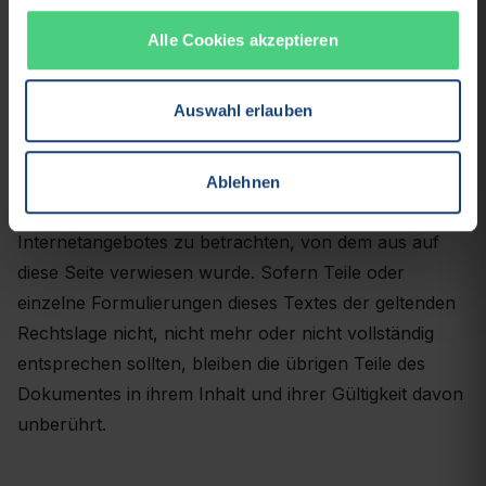
bitten wir um einen entsprechenden Hinweis. Bei
Bekanntwerden von Rechtsverletzungen werden wir
Alle Cookies akzeptieren
derartige Inhalte umgehend entfernen.
Auswahl erlauben
Rechtswirksamkeit dieses
Haftungsausschlusses
Ablehnen
Dieser Haftungsausschluss ist als Teil des
Internetangebotes zu betrachten, von dem aus auf
diese Seite verwiesen wurde. Sofern Teile oder
einzelne Formulierungen dieses Textes der geltenden
Rechtslage nicht, nicht mehr oder nicht vollständig
entsprechen sollten, bleiben die übrigen Teile des
Dokumentes in ihrem Inhalt und ihrer Gültigkeit davon
unberührt.