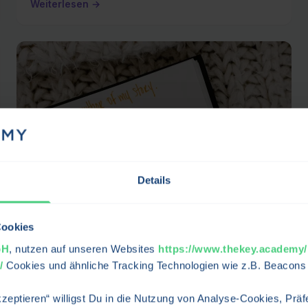
Weiterlesen →
Details
Cookies
bH
, nutzen auf unseren Websites
https://www.thekey.academy
/
Cookies und ähnliche Tracking Technologien wie z.B. Beacons
Glaubenssätze auflösen: Wie du dein Mindset
transformierst
akzeptieren“ willigst Du in die Nutzung von Analyse-Cookies, Pr
Psychologie & Resilienz