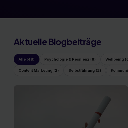
Aktuelle Blogbeiträge
Alle (
48
)
Psychologie & Resilienz
(
8
)
Wellbeing
(
Content Marketing
(
2
)
Selbstführung
(
2
)
Kommuni