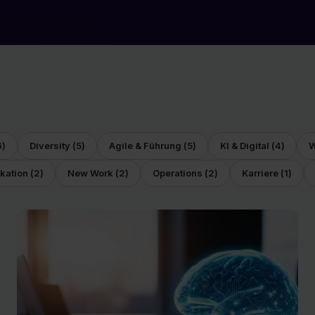
6
)
Diversity
(
5
)
Agile & Führung
(
5
)
KI & Digital
(
4
)
W
kation
(
2
)
New Work
(
2
)
Operations
(
2
)
Karriere
(
1
)