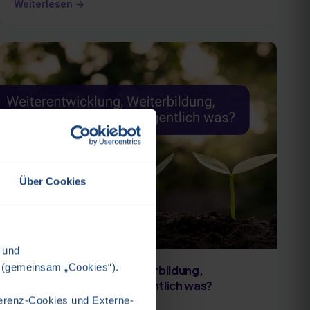
Weiterlesen →
Über Cookies
/
und
 (gemeinsam „Cookies“).
Weiterentwicklung, Weiterbildung,
Fortbildung – was ist eigentlich was?
äferenz-Cookies und Externe-
Weiterbildung