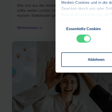
Medien-Cookies und in die d
Wer sich aus der Arbeitslosigkeit heraus bewirbt,
Zwecken durch uns oder Dritt
sollte weder Lücken verstecken noch sich erklären
Datenschutzerklärung
, im 
müssen. Stattdessen gilt: Kommuniziere klar, was du …
Essentielle Cookie nutzen. D
Einwilligungsauswahl
Einstellungen ändern.
Weiterlesen →
Essentielle Cookies
Ablehnen