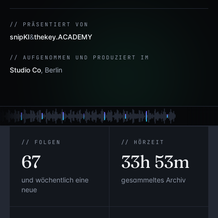
// PRÄSENTIERT VON
snipKI
&
thekey.ACADEMY
// AUFGENOMMEN UND PRODUZIERT IM
Studio Co
, Berlin
// FOLGEN
// HÖRZEIT
67
33h 53m
und wöchentlich eine
gesammeltes Archiv
neue