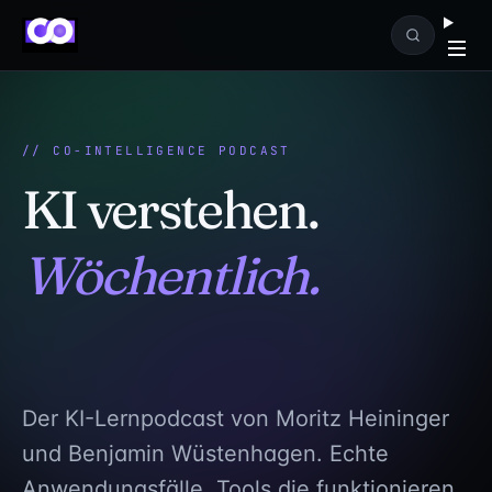
Zum Inhalt springen
// CO-INTELLIGENCE PODCAST
KI verstehen.
Wöchentlich.
Praxisnah.
Der KI-Lernpodcast von Moritz Heininger
und Benjamin Wüstenhagen. Echte
Anwendungsfälle, Tools die funktionieren,