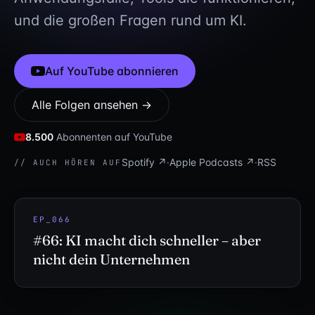
und die großen Fragen rund um KI.
Auf YouTube abonnieren
Alle Folgen ansehen →
8.500
Abonnenten auf YouTube
Spotify ↗
·
Apple Podcasts ↗
·
RSS
// AUCH HÖREN AUF
EP_066
// NEUESTE FOLGE
#66: KI macht dich schneller – aber
nicht dein Unternehmen