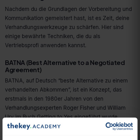
Nachdem du die Grundlagen der Vorbereitung und
Kommunikation gemeistert hast, ist es Zeit, deine
Verhandlungswerkzeuge zu schärfen. Hier sind
einige bewährte Techniken, die du als
Vertriebsprofi anwenden kannst.
BATNA (Best Alternative to a Negotiated
Agreement)
BATNA, auf Deutsch “beste Alternative zu einem
verhandelten Abkommen”, ist ein Konzept, das
erstmals in den 1980er Jahren von den
Verhandlungsexperten Roger Fisher und William
Ury im Buch Getting to Yes eingeführt wurde.
BATNA bezeichnet die beste Handlungsalternative,
die dir zur Verfügung steht, falls eine Verhandlung