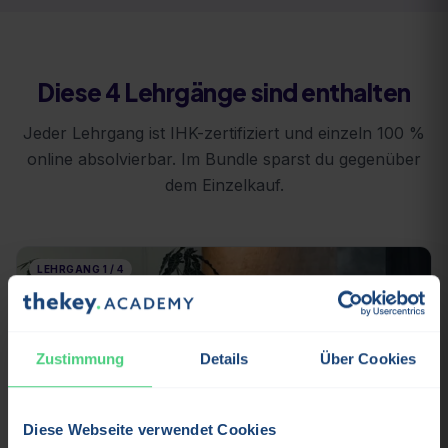
Diese 4 Lehrgänge sind enthalten
Jeder Lehrgang ist IHK-zertifiziert und einzeln 100 %
online absolvierbar. Im Bundle sparst du gegenüber
dem Einzelkauf.
LEHRGANG
1
/
4
Zustimmung
Details
Über Cookies
Diese Webseite verwendet Cookies