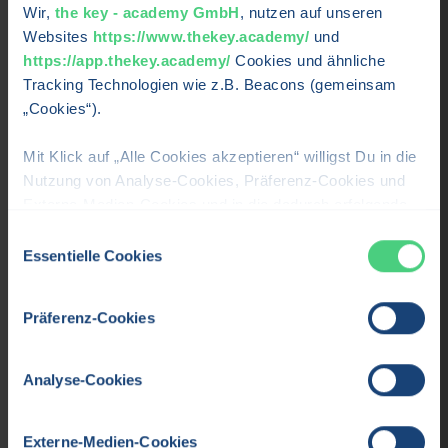
Wir,
the key - academy GmbH
, nutzen auf unseren
Websites
https://www.thekey.academy/
und
Fachkraft für agile Führung (IHK)
https://app.thekey.academy/
Cookies und ähnliche
Bilde deine Führungspersönlichkeit aus und führe Teams in
Tracking Technologien wie z.B. Beacons (gemeinsam
komplexen, dynamischen Umgebungen.
„Cookies“).
Details →
Mit Klick auf „Alle Cookies akzeptieren“ willigst Du in die
Nutzung von Analyse-Cookies, Präferenz-Cookies und
Externe-Medien-Cookies und in die dadurch erfolgende
LEHRGANG
2
/
4
Verarbeitung Deiner personenbezogenen Daten für die
Einwilligungsauswahl
oben beschriebenen Zwecken durch uns oder Dritte, wie
Essentielle Cookies
zum Beispiel Google, LLC ein. Weitere Informationen
findest Du in unserer
Datenschutzerklärung
, im Reiter
Präferenz-Cookies
"Über Cookies" und unter "Details". Wenn Du auf
„Ablehnen“ klickst, werden wir nur Essentielle Cookie
nutzen. Du kannst unter "Details" Deine Einwilligung
Analyse-Cookies
jederzeit widerrufen und Deine Cookie-Einstellungen
ändern.
Externe-Medien-Cookies