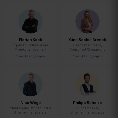
Florian Koch
Gina Sophie Bresch
Experte für klassisches
Geschäftsführerin,
Projektmanagement
Consultant Change und
Digitalisierung
1
von
4
Lehrgängen
1
von
4
Lehrgängen
Nico Wege
Philipp Scholze
Chief Digital Officer (CDO),
Gründer thekey.
Unternehmensberater
Unternehmensgruppe
digitale Transformation
GmbH