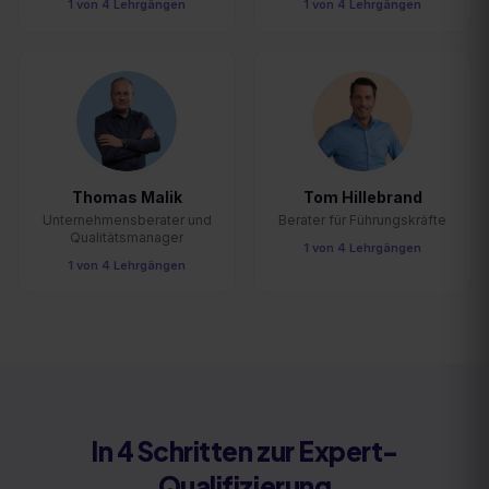
1
von
4
Lehrgängen
1
von
4
Lehrgängen
Thomas Malik
Tom Hillebrand
Unternehmensberater und
Berater für Führungskräfte
Qualitätsmanager
1
von
4
Lehrgängen
1
von
4
Lehrgängen
In 4 Schritten zur Expert-
Qualifizierung