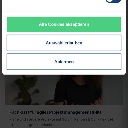
Fachkraft für Change Management (IHK)
Begleite Veränderungsprozesse souverän - vom ersten Impuls
bis zur nachhaltigen Verankerung.
Alle Cookies akzeptieren
Details →
Auswahl erlauben
LEHRGANG
3
/
4
Ablehnen
Fachkraft für agiles Projektmanagement (IHK)
Plane und steuere Projekte mit Scrum, Kanban & Co. - flexibel,
effizient, ergebnisorientiert.