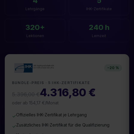
4
5
Lehrgänge
IHK-Zertifikate
320
+
240
h
Lektionen
Lernzeit
−
20
%
BUNDLE-PREIS ·
5
IHK-ZERTIFIKATE
4.316,80
€
5.396,00
€
oder ab
154,17
€/Monat
Offizielles IHK-Zertifikat je Lehrgang
✓
Zusätzliches IHK-Zertifikat für die Qualifizierung
✓