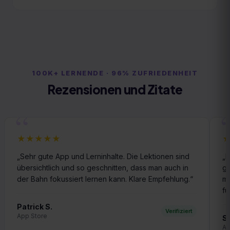
100K+ LERNENDE · 96% ZUFRIEDENHEIT
Rezensionen und Zitate
“
★★★★★
„
Sehr gute App und Lerninhalte. Die Lektionen sind
„
E
übersichtlich und so geschnitten, dass man auch in
gi
der Bahn fokussiert lernen kann. Klare Empfehlung.
“
me
fü
Patrick S.
Verifiziert
App Store
S
Ap