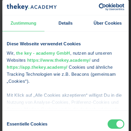
Zustimmung
Details
Über Cookies
Diese Webseite verwendet Cookies
Wir,
the key - academy GmbH
, nutzen auf unseren
Websites
https://www.thekey.academy/
und
https://app.thekey.academy/
Cookies und ähnliche
Psychologische Sicherheit im Team
Tracking Technologien wie z.B. Beacons (gemeinsam
✓ Kostenlos testen, bevor du zahlst
✓
„Cookies“).
✓ Ratenzahlung möglich
✓
✓ Lebenslanger Zugriff
✓
Mit Klick auf „Alle Cookies akzeptieren“ willigst Du in die
Nutzung von Analyse-Cookies, Präferenz-Cookies und
Externe-Medien-Cookies und in die dadurch erfolgende
474,81 €
Einzelkurs
Verarbeitung Deiner personenbezogenen Daten für die
Einwilligungsauswahl
oder ab
9,89
€/Monat
inkl. 19 % MwSt
oben beschriebenen Zwecken durch uns oder Dritte, wie
Essentielle Cookies
zum Beispiel Google, LLC ein. Weitere Informationen