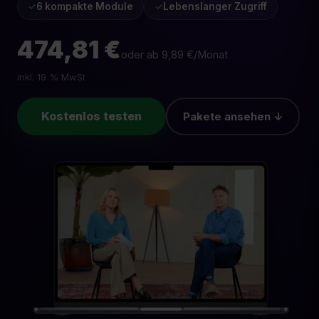
✓
6 kompakte Module
✓
Lebenslanger Zugriff
474,81 €
oder ab
9,89
€/Monat
inkl. 19 % MwSt
Kostenlos testen
Pakete ansehen ↓