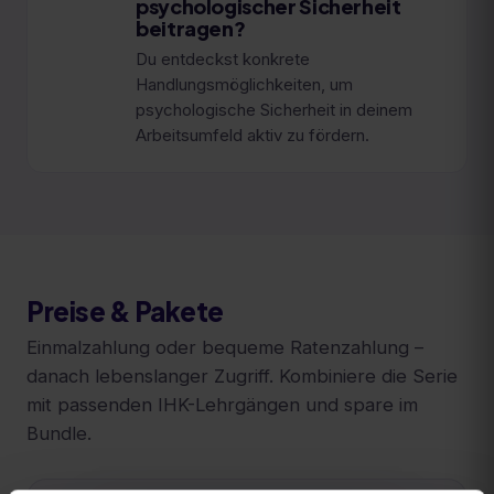
psychologischer Sicherheit
beitragen?
Du entdeckst konkrete
Handlungsmöglichkeiten, um
psychologische Sicherheit in deinem
Arbeitsumfeld aktiv zu fördern.
Preise & Pakete
Einmalzahlung oder bequeme Ratenzahlung –
danach lebenslanger Zugriff. Kombiniere die Serie
mit passenden IHK-Lehrgängen und spare im
Bundle.