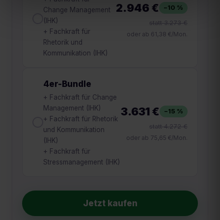
2.946 €
−
10
%
Change Management
(IHK)
statt
3.273 €
+ Fachkraft für
oder ab
61,38 €
/Mon.
Rhetorik und
Kommunikation (IHK)
4er-Bundle
+ Fachkraft für Change
Management (IHK)
3.631 €
−
15
%
+ Fachkraft für Rhetorik
statt
4.272 €
und Kommunikation
oder ab
75,65 €
/Mon.
(IHK)
+ Fachkraft für
Stressmanagement (IHK)
Jetzt kaufen