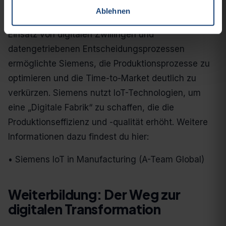
Prozessoptimierungstools seine
Ablehnen
Wettbewerbsfähigkeit deutlich verbessert. Der
Einsatz von digitalen Zwillingen und
datengetriebenen Entscheidungsprozessen
ermöglichte Siemens, die Produktionsprozesse zu
optimieren und die Time-to-Market deutlich zu
verkürzen. Siemens nutzt IoT-Technologien, um
eine „Digitale Fabrik“ zu schaffen, die die
Produktionseffizienz und -qualität erhöht. Weitere
Informationen dazu findest du hier:
• Siemens IoT in Manufacturing​ (A-Team Global)​
Weiterbildung: Der Weg zur
digitalen Transformation