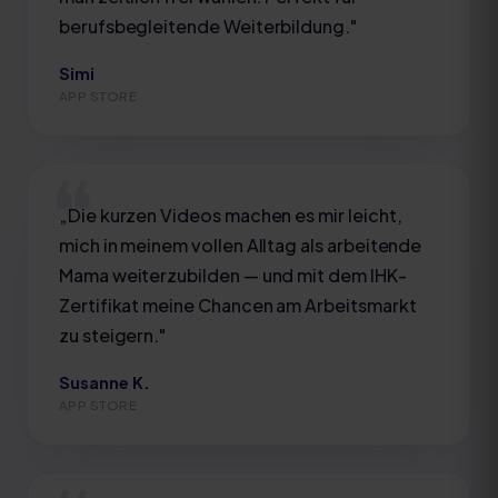
berufsbegleitende Weiterbildung.
"
Simi
APP STORE
„
Die kurzen Videos machen es mir leicht,
mich in meinem vollen Alltag als arbeitende
Mama weiterzubilden — und mit dem IHK-
Zertifikat meine Chancen am Arbeitsmarkt
zu steigern.
"
Susanne K.
APP STORE