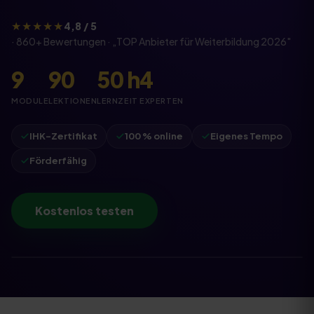
★★★★★
4,8 / 5
·
860
+ Bewertungen · „
TOP Anbieter für Weiterbildung
2026
"
9
90
50
h
4
MODULE
LEKTIONEN
LERNZEIT
EXPERTEN
IHK-Zertifikat
100 % online
Eigenes Tempo
Förderfähig
Kostenlos testen