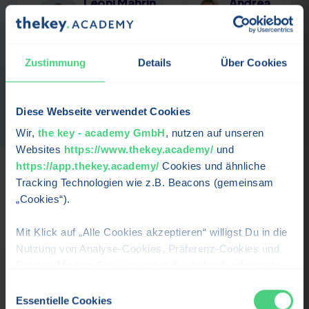
Leoni Mahrin
Andrea
Grießmann
COACHIN FÜR
DIVERSITÄTSORIENTIERTE…
MODERATION
Profil ansehen →
Profil
Zustimmung
Details
Über Cookies
ansehen →
Diese Webseite verwendet Cookies
Wir,
the key - academy GmbH
, nutzen auf unseren
Websites
https://www.thekey.academy/
und
https://app.thekey.academy/
Cookies und ähnliche
Tracking Technologien wie z.B. Beacons (gemeinsam
Karriere & Perspektiven
„Cookies“).
Mit Klick auf „Alle Cookies akzeptieren“ willigst Du in die
Wohin dich
Diversity Management
bringt – und für
Nutzung von Analyse-Cookies, Präferenz-Cookies und
wen sich der Lehrgang lohnt.
Externe-Medien-Cookies und in die dadurch erfolgende
Verarbeitung Deiner personenbezogenen Daten für die
Einwilligungsauswahl
Für wen ist der Lehrgang?
oben beschriebenen Zwecken durch uns oder Dritte, wie
Essentielle Cookies