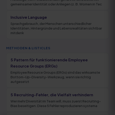
gemeinsamer Identität oder Anliegen (z. B. Women in Tec
Inclusive Language
Sprachgebrauch, der Menschen unterschiedlicher
Identitäten, Hintergründe und Lebensrealitäten sichtbar
mitdenk
METHODEN & LISTICLES
5 Pattern für funktionierende Employee
Resource Groups (ERGs)
Employee Resource Groups (ERGs) sind das wirksamste
Bottom-Up-Diversity-Werkzeug, wenn sie richtig
aufgesetzt
5 Recruiting-Fehler, die Vielfalt verhindern
Wer mehr Diversität im Team will, muss zuerst Recruiting-
Bias beseitigen. Diese 5 Fehler reproduzieren systema