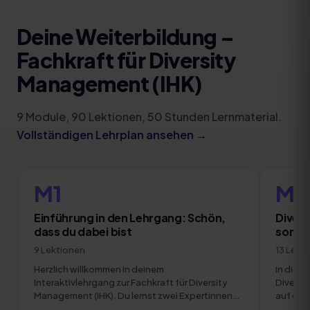
Deine Weiterbildung
–
Fachkraft für Diversity
Management (IHK)
9
Module
,
90
Lektionen,
50
Stunden Lernmaterial.
Vollständigen Lehrplan ansehen →
M1
M2
Einführung in den Lehrgang: Schön,
Divers
dass du dabei bist
sonde
9
Lektionen
13
Lekt
Herzlich willkommen in deinem
In diese
Interaktivlehrgang zur Fachkraft für Diversity
Diversi
Management (IHK). Du lernst zwei Expertinnen
auf den
und einen Experten kennen, die dich durch die
Hinterg