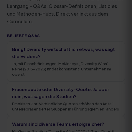
Lehrgang – Q&As, Glossar-Definitionen, Listicles
und Methoden-Hubs. Direkt verlinkt aus dem
Curriculum.
BELIEBTE Q&AS
Bringt Diversity wirtschaftlich etwas, was sagt
die Evidenz?
Ja, mit Einschränkungen. McKinseys „Diversity Wins“-
Reihe (2015–2023) findet konsistent: Unternehmen im
oberst
Frauenquote oder Diversity-Quote: Ja oder
nein, was sagen die Studien?
Empirisch klar: Verbindliche Quoten erhöhen den Anteil
unterrepräsentierter Gruppen in Führungsgremien, anders
Warum sind diverse Teams erfolgreicher?
McKinsey-Studien (Diversity Wins 2020+): Top-Quartil-