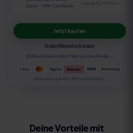
oder ab
83,27 €
/Mon.
Expert · 5 IHK-Zertifikate
Jetzt kaufen
In den Warenkorb legen
Warum diese Kombi? Mehr zum
2er-Bundle
→
VISA
Pay
Pal
Klarna.
Rechnung
SEPA
Ratenzahlung über 6–48 Monate möglich.
Deine Vorteile mit