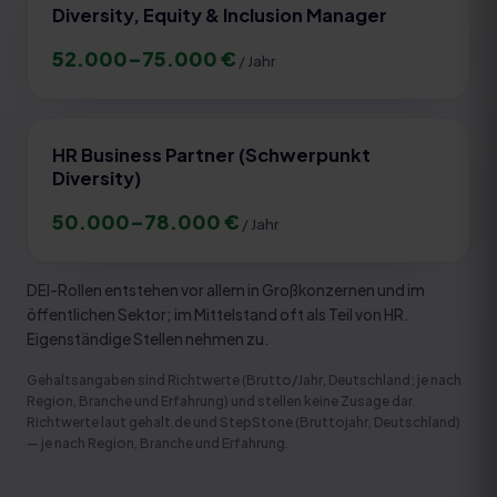
Diversity, Equity & Inclusion Manager
52.000
–
75.000
€
/ Jahr
HR Business Partner (Schwerpunkt
Diversity)
50.000
–
78.000
€
/ Jahr
DEI-Rollen entstehen vor allem in Großkonzernen und im
öffentlichen Sektor; im Mittelstand oft als Teil von HR.
Eigenständige Stellen nehmen zu.
Gehaltsangaben sind Richtwerte (Brutto/Jahr, Deutschland; je nach
Region, Branche und Erfahrung) und stellen keine Zusage dar.
Richtwerte laut gehalt.de und StepStone (Bruttojahr, Deutschland)
— je nach Region, Branche und Erfahrung
.