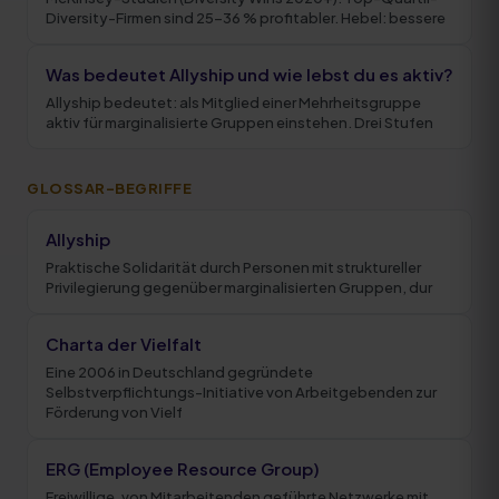
Diversity-Firmen sind 25-36 % profitabler. Hebel: bessere
Was bedeutet Allyship und wie lebst du es aktiv?
Allyship bedeutet: als Mitglied einer Mehrheitsgruppe
aktiv für marginalisierte Gruppen einstehen. Drei Stufen
GLOSSAR-BEGRIFFE
Allyship
Praktische Solidarität durch Personen mit struktureller
Privilegierung gegenüber marginalisierten Gruppen, dur
Charta der Vielfalt
Eine 2006 in Deutschland gegründete
Selbstverpflichtungs-Initiative von Arbeitgebenden zur
Förderung von Vielf
ERG (Employee Resource Group)
Freiwillige, von Mitarbeitenden geführte Netzwerke mit