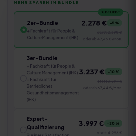
MEHR SPAREN IM BUNDLE
★ BELIEBT
2.278 €
2er-Bundle
−
5
%
+ Fachkraft für People &
statt
2.398 €
Culture Management (IHK)
oder ab
47,46 €
/Mon.
3er-Bundle
+ Fachkraft für People &
3.237 €
−
10
%
Culture Management (IHK)
+ Fachkraft für
statt
3.597 €
Betriebliches
oder ab
67,44 €
/Mon.
Gesundheitsmanagement
(IHK)
Expert-
3.997 €
−
20
%
Qualifizierung
statt
4.996 €
Business Satisfaction