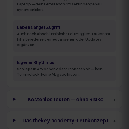
Laptop — dein Lernstand wird sekundengenau
synchronisiert.
Lebenslanger Zugriff
Auch nach Abschluss bleibst du Mitglied. Du kannst
Inhalte jederzeit erneut ansehen oder Updates
ergänzen.
Eigener Rhythmus
Schließe in 4 Wochen oder 6 Monaten ab — kein
Termindruck, keine Abgabefristen.
+
Kostenlos testen — ohne Risiko
+
Das thekey.academy-Lernkonzept