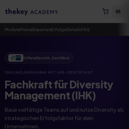
Module
Preise
Experten
Erfolge
Details
FAQ
Offizielles IHK-Zertifikat
ONLINELEHRGANG MIT IHK-ZERTIFIKAT​
Fachkraft für Diversity
Management (IHK)
Baue vielfältige Teams auf und nutze Diversity als
strategischen Erfolgsfaktor für dein
Unternehmen.